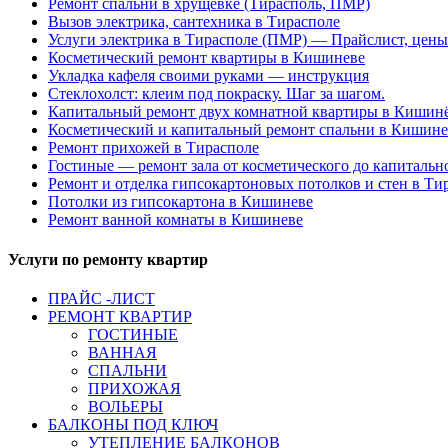
Ремонт спальни в хрущевке (Тирасполь, ПМР)
Вызов электрика, сантехника в Тирасполе
Услуги электрика в Тирасполе (ПМР) — Прайслист, цены
Косметический ремонт квартиры в Кишиневе
Укладка кафеля своими руками — инструкция
Стеклохолст: клеим под покраску. Шаг за шагом.
Капитальный ремонт двух комнатной квартиры в Кишин
Косметический и капитальный ремонт спальни в Кишине
Ремонт прихожей в Тирасполе
Гостиные — ремонт зала от косметического до капитальн
Ремонт и отделка гипсокартоновых потолков и стен в Ти
Потолки из гипсокартона в Кишиневе
Ремонт ванной комнаты в Кишиневе
Услуги по ремонту квартир
ПРАЙС -ЛИСТ
РЕМОНТ КВАРТИР
ГОСТИНЫЕ
ВАННАЯ
СПАЛЬНИ
ПРИХОЖАЯ
ВОЛЬЕРЫ
БАЛКОНЫ ПОД КЛЮЧ
УТЕПЛЕНИЕ БАЛКОНОВ