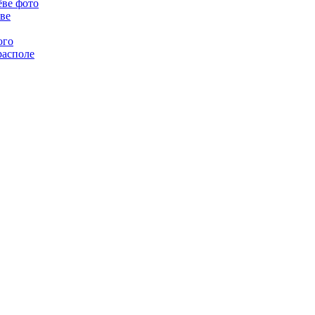
ёве фото
ве
ого
располе