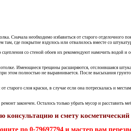
лка. Сначала необходимо избавиться от старого отделочного по
там, где покрытие вздулось или отвалилось вместе со штукатур
 сцепления со стеной обоев их рекомендуют намочить водой и о
потолке. Имеющиеся трещины расширяются, отслоившаяся штукату
при этом полностью не выравнивается. После высыхания грунтов
от старого слоя краски, в случае если она потрескалась и места
емонт закончен. Осталось только убрать мусор и расставить ме
ю консультацию и смету косметический
оните по 0-79697794 и мастер вам перезв