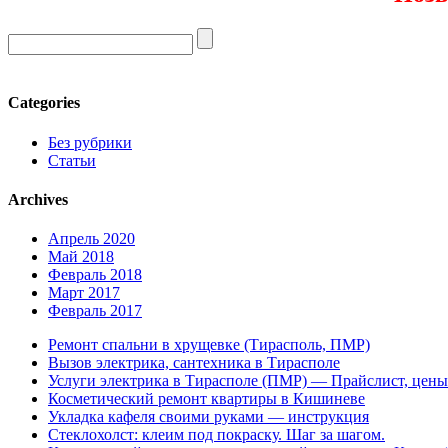
Categories
Без рубрики
Статьи
Archives
Апрель 2020
Май 2018
Февраль 2018
Март 2017
Февраль 2017
Ремонт спальни в хрущевке (Тирасполь, ПМР)
Вызов электрика, сантехника в Тирасполе
Услуги электрика в Тирасполе (ПМР) — Прайслист, цены
Косметический ремонт квартиры в Кишиневе
Укладка кафеля своими руками — инструкция
Стеклохолст: клеим под покраску. Шаг за шагом.