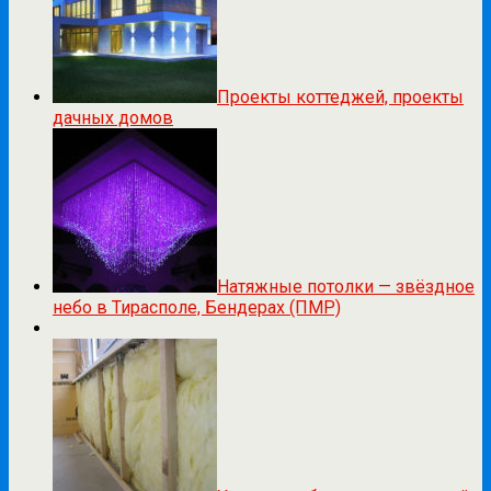
Проекты коттеджей, проекты
дачных домов
Натяжные потолки — звёздное
небо в Тирасполе, Бендерах (ПМР)