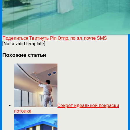
Поделиться
Твитнуть
Pin
Отпр. по эл. почте
SMS
[Not a valid template]
Похожие статьи
Секрет идеальной покраски
потолка